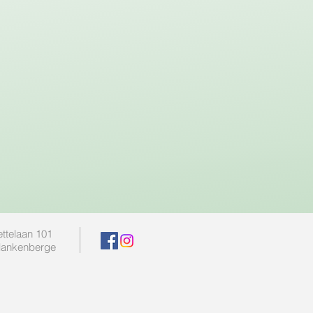
ttelaan 101
lankenberge