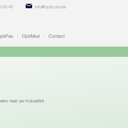
5 00 40
info@opticura.be
ptiPas
OptiMed
Contact
eeks naar uw mutualiteit