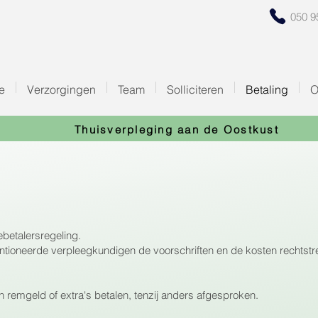
050 9
e
Verzorgingen
Team
Solliciteren
Betaling
O
Thuisverpleging aan de Oostkust
betalersregeling.
entioneerde verpleegkundigen de voorschriften en de kosten rechtstr
 remgeld of extra's betalen, tenzij anders afgesproken.