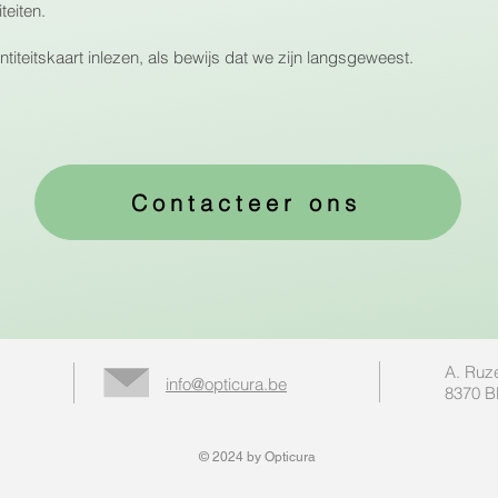
teiten.
iteitskaart inlezen, als bewijs dat we zijn langsgeweest.
Contacteer ons
A. Ruze
info@opticura.be
8370 B
© 2024 by Opticura