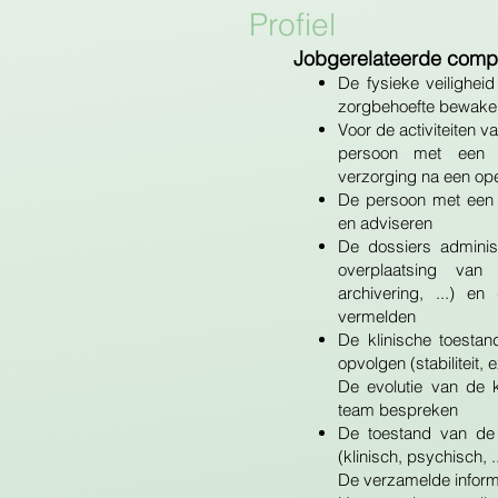
Profiel
Jobgerelateerde comp
De fysieke veilighe
zorgbehoefte bewake
Voor de activiteiten v
persoon met een 
verzorging na een oper
De persoon met een 
en adviseren
De dossiers adminis
overplaatsing va
archivering, ...) e
vermelden
De klinische toesta
opvolgen (stabiliteit, e
De evolutie van de kl
team bespreken
De toestand van de
(klinisch, psychisch, ..
De verzamelde informa