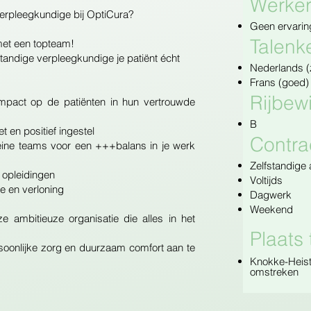
Werker
sverpleegkundige bij OptiCura?
Geen ervarin
Talenk
met een topteam!
tandige verpleegkundige je patiënt écht
Nederlands (
Frans (goed)
Rijbewi
impact op de patiënten in hun vertrouwde
B
et en positief ingestel
Contra
kleine teams voor een +++balans in je werk
Zelfstandige a
e opleidingen
Voltijds
e en verloning
Dagwerk
Weekend
 ambitieuze organisatie die alles in het
Plaats 
rsoonlijke zorg en duurzaam comfort aan te
​Knokke-Heis
omstreken