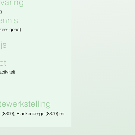
varing
g
ennis
zeer goed)
js
ct
ctiviteit
tewerkstelling
t (8300), Blankenberge (8370) en