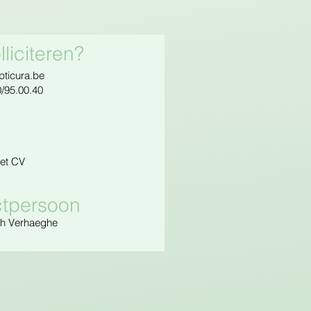
liciteren?
pticura.be
/95.00.40
et CV
tpersoon
th Verhaeghe