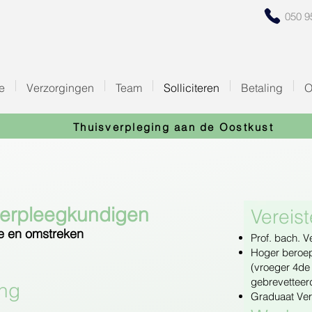
050 9
e
Verzorgingen
Team
Solliciteren
Betaling
O
Thuisverpleging aan de Oostkust
sverpleegkundigen
Vereist
e en omstreken
Prof. bach. 
Hoger beroe
(vroeger 4de
gebrevetteer
ing
Graduaat Ve