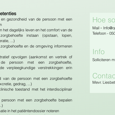
etenties
Hoe sol
id en gezondheid van de persoon met een
n
-
Mail
Info@o
an het dagelijks leven en het comfort van de
Telefoon -
050
zorgbehoefte instaan
(opstaan, lopen,
atie, ...)
zorgbehoefte en de omgeving informeren
Info
tratief opvolgen (aankomst en vertrek of
Solliciteren
m
n de persoon met een zorgbehoefte,
n de verpleegkundige verstrekkingen erin
Contac
nd van de persoon met een zorgbehoefte
Mevr. Liesbe
xcretie, gedrag, ...)
inische toestand met het interdisciplinair
 persoon met een zorgbehoefte bepalen
.)
tie in het patiëntendossier noteren