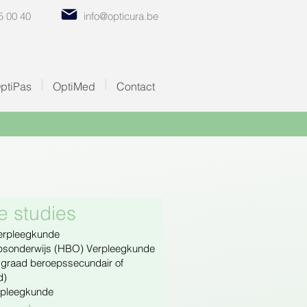
5 00 40
info@opticura.be
ptiPas
OptiMed
Contact
e studies
Verpleegkunde
psonderwijs (HBO) Verpleegkunde
 graad beroepssecundair of
d)
rpleegkunde