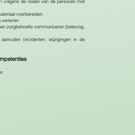
len volgens de noden van de personen met
ateriaal voorbereiden
 verlenen
een zorgbehoefte communiceren (beleving,
 aanvullen (incidenten, wijzigingen in de
mpetenties
en