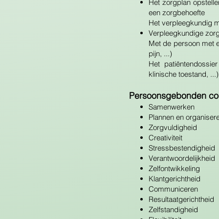
Het zorgplan opstel
een zorgbehoefte
Het verpleegkundig m
Verpleegkundige zorg
Met de persoon met 
pijn, ...)
Het patiëntendossier
klinische toestand, ...)
Persoonsgebonden co
Samenwerken
Plannen en organiser
Zorgvuldigheid
Creativiteit
Stressbestendigheid
Verantwoordelijkheid
Zelfontwikkeling
Klantgerichtheid
Communiceren
Resultaatgerichtheid
Zelfstandigheid