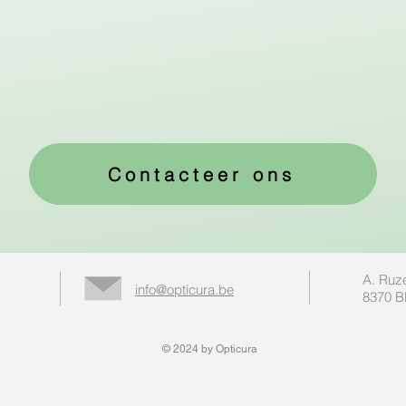
Contacteer ons
A. Ruze
info@opticura.be
8370 B
© 2024 by Opticura