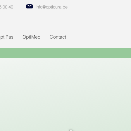
5 00 40
info@opticura.be
ptiPas
OptiMed
Contact