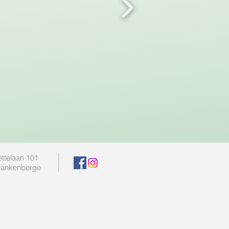
ttelaan 101
lankenberge