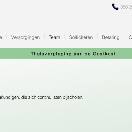
050 9
e
Verzorgingen
Team
Solliciteren
Betaling
O
Thuisverpleging aan de Oostkust
kundigen, die zich continu laten bijscholen.